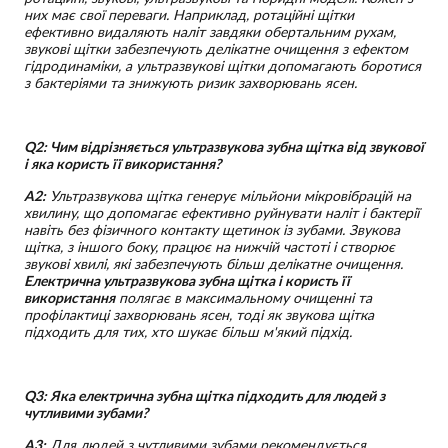
них має свої переваги. Наприклад, ротаційні щітки
ефективно видаляють наліт завдяки обертальним рухам,
звукові щітки забезпечують делікатне очищення з ефектом
гідродинаміки, а ультразвукові щітки допомагають боротися
з бактеріями та знижують ризик захворювань ясен.
Q2: Чим відрізняється ультразвукова зубна щітка від звукової
і яка користь її використання?
A2:
Ультразвукова щітка генерує мільйони мікровібрацій на
хвилину, що допомагає ефективно руйнувати наліт і бактерії
навіть без фізичного контакту щетинок із зубами. Звукова
щітка, з іншого боку, працює на нижчій частоті і створює
звукові хвилі, які забезпечують більш делікатне очищення.
Електрична ультразвукова зубна щітка і користь її
використання
полягає в максимальному очищенні та
профілактиці захворювань ясен, тоді як звукова щітка
підходить для тих, хто шукає більш м'який підхід.
Q3: Яка електрична зубна щітка підходить для людей з
чутливими зубами?
A3:
Для людей з чутливими зубами рекомендується