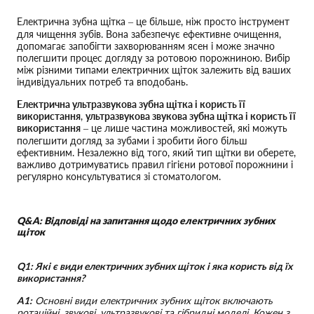
Електрична зубна щітка – це більше, ніж просто інструмент
для чищення зубів. Вона забезпечує ефективне очищення,
допомагає запобігти захворюванням ясен і може значно
полегшити процес догляду за ротовою порожниною. Вибір
між різними типами електричних щіток залежить від ваших
індивідуальних потреб та вподобань.
Електрична ультразвукова зубна щітка і користь її
використання
,
ультразвукова звукова зубна щітка і користь її
використання
– це лише частина можливостей, які можуть
полегшити догляд за зубами і зробити його більш
ефективним. Незалежно від того, який тип щітки ви оберете,
важливо дотримуватись правил гігієни ротової порожнини і
регулярно консультуватися зі стоматологом.
Q&A: Відповіді на запитання щодо електричних зубних
щіток
Q1: Які є види електричних зубних щіток і яка користь від їх
використання?
A1:
Основні види електричних зубних щіток включають
ротаційні, звукові, ультразвукові та гібридні моделі. Кожен з