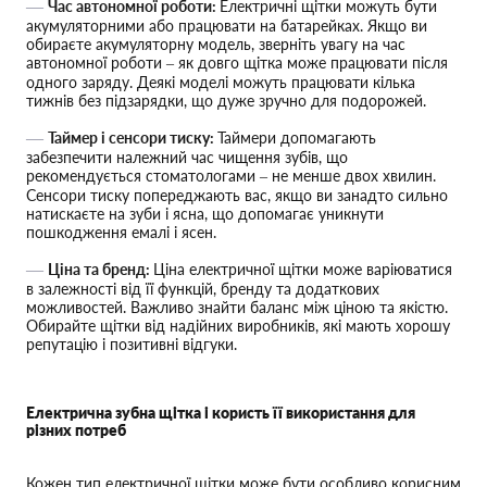
Час автономної роботи:
Електричні щітки можуть бути
акумуляторними або працювати на батарейках. Якщо ви
обираєте акумуляторну модель, зверніть увагу на час
автономної роботи – як довго щітка може працювати після
одного заряду. Деякі моделі можуть працювати кілька
тижнів без підзарядки, що дуже зручно для подорожей.
Таймер і сенсори тиску:
Таймери допомагають
забезпечити належний час чищення зубів, що
рекомендується стоматологами – не менше двох хвилин.
Сенсори тиску попереджають вас, якщо ви занадто сильно
натискаєте на зуби і ясна, що допомагає уникнути
пошкодження емалі і ясен.
Ціна та бренд:
Ціна електричної щітки може варіюватися
в залежності від її функцій, бренду та додаткових
можливостей. Важливо знайти баланс між ціною та якістю.
Обирайте щітки від надійних виробників, які мають хорошу
репутацію і позитивні відгуки.
Електрична зубна щітка і користь її використання для
різних потреб
Кожен тип електричної щітки може бути особливо корисним