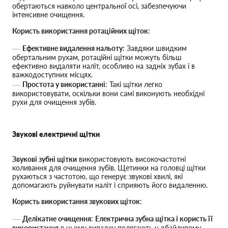
обертаються навколо центральної осі, забезпечуючи
інтенсивне очищення.
Користь використання ротаційних щіток
:
Ефективне видалення нальоту
: Завдяки швидким
обертальним рухам, ротаційні щітки можуть більш
ефективно видаляти наліт, особливо на задніх зубах і в
важкодоступних місцях.
Простота у використанні
: Такі щітки легко
використовувати, оскільки вони самі виконують необхідні
рухи для очищення зубів.
Звукові електричні щітки
Звукові зубні щітки
використовують високочастотні
коливання для очищення зубів. Щетинки на головці щітки
рухаються з частотою, що генерує звукові хвилі, які
допомагають руйнувати наліт і сприяють його видаленню.
Користь використання звукових щіток
:
Делікатне очищення
:
Електрична зубна щітка і користь її
використання
в цьому випадку полягають у дбайливому