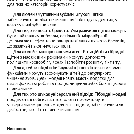
для певних категорій користувачів:
Для людей з чутливими зубами
:
Звукові щітки
забезпечують делікатне очищення і підходять для тих, у
кого чутливі зуби чи ясна.
Для тих, хто носить брекети
:
Ультразвукові щітки
можуть
бути найкращим вибором, оскільки їх мікровібрації
допомагають ефективно очищати ділянки навколо брекетів,
де зазвичай накопичується наліт.
Для людей з захворюваннями ясен
:
Ротаційні та гібридні
щітки
з масажними режимами можуть допомогти
поліпшити кровообіг у яснах і запобігти розвитку гінгівіту.
Для дітей та підлітків
:
Звукові щітки
з інтерактивними
функціями можуть заохочувати дітей до регулярного
чищення зубів. Деякі моделі навіть мають додатки для
смартфонів, які роблять процес чищення зубів більш цікавим
і повчальним.
Для тих, хто шукає універсальний підхід
:
Гібридні моделі
поєднують в собі кілька технологій і можуть бути
універсальним рішенням для всієї родини, забезпечуючи як
делікатне, так і інтенсивне очищення.
Висновок