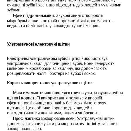
очищенні зубів і ясен, що підходить для людей з чутливими
зубами.
Ефект гідродинаміки
: Звукові хвилі створюють
мікробульбашки в ротовій порожнині, які допомагають
видаляти наліт навіть у важкодоступних місцях.
Ультразвукові електричні щітки
Електрична ультразвукова зубна щітка
використовує
ультразвукові хвилі для очищення зубів. Вони генерують
мільйони мікровібрацій за хвилину, які допомагають
розщеплювати наліт і бактерії на зубах і яснах.
Користь використання ультразвукових щіток
:
Максимальне очищення
:
Електрична ультразвукова зубна
щітка і користь її використання
полягає у високій
ефективності очищення навіть без механічного руху
щетинок. Це особливо корисно для людей з
ортодонтичними апаратами, такими як брекети.
Профілактика захворювань ясен
: Ультразвукові щітки
допомагають знижувати ризик розвитку гінгівіту та інших
захворювань ясен.