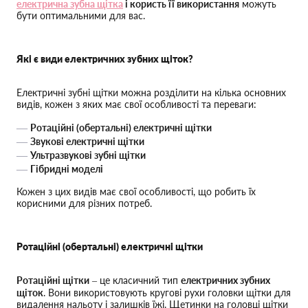
електрична зубна щітка
і користь її використання
можуть
бути оптимальними для вас.
Які є види електричних зубних щіток?
Електричні зубні щітки можна розділити на кілька основних
видів, кожен з яких має свої особливості та переваги:
Ротаційні (обертальні) електричні щітки
Звукові електричні щітки
Ультразвукові зубні щітки
Гібридні моделі
Кожен з цих видів має свої особливості, що робить їх
корисними для різних потреб.
Ротаційні (обертальні) електричні щітки
Ротаційні щітки
– це класичний тип
електричних зубних
щіток
. Вони використовують кругові рухи головки щітки для
видалення нальоту і залишків їжі. Щетинки на головці щітки