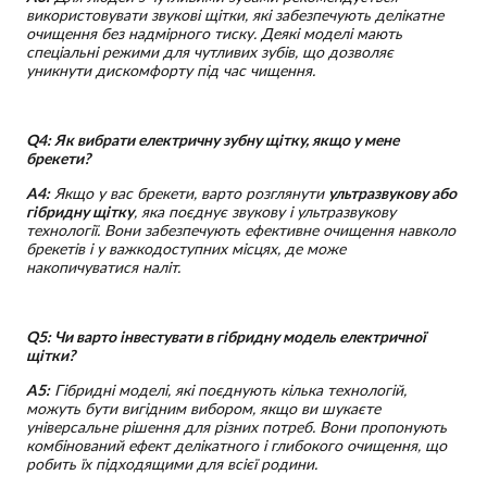
використовувати звукові щітки, які забезпечують делікатне
очищення без надмірного тиску. Деякі моделі мають
спеціальні режими для чутливих зубів, що дозволяє
уникнути дискомфорту під час чищення.
Q4: Як вибрати електричну зубну щітку, якщо у мене
брекети?
A4:
Якщо у вас брекети, варто розглянути
ультразвукову або
гібридну щітку
, яка поєднує звукову і ультразвукову
технології. Вони забезпечують ефективне очищення навколо
брекетів і у важкодоступних місцях, де може
накопичуватися наліт.
Q5: Чи варто інвестувати в гібридну модель електричної
щітки?
A5:
Гібридні моделі, які поєднують кілька технологій,
можуть бути вигідним вибором, якщо ви шукаєте
універсальне рішення для різних потреб. Вони пропонують
комбінований ефект делікатного і глибокого очищення, що
робить їх підходящими для всієї родини.