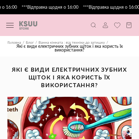
16:00
***Відправка щодня о 16:00
***Відправка щодня о 16:00
Головна
Блог
Ванна кімната : від техніки до затишку
Які є види електричних зубних щіток і яка користь їх
використання?
ЯКІ Є ВИДИ ЕЛЕКТРИЧНИХ ЗУБНИХ
ЩІТОК І ЯКА КОРИСТЬ ЇХ
ВИКОРИСТАННЯ?