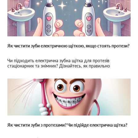
Як чистити зуби електричною щіткою, якщо стоять протези?
Чи підходить електрична зубна щітка для протезів
стаціонарних та знімних? Дізнайтесь, як правильно
користуватися електричною щіткою для догляду за
протезами
Як чистити зуби з протезами? Чи підійде електрична щітка?