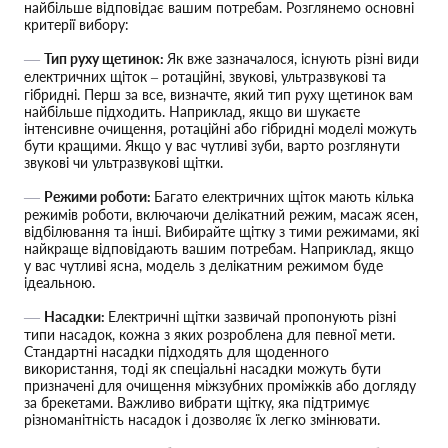
найбільше відповідає вашим потребам. Розглянемо основні
критерії вибору:
Тип руху щетинок:
Як вже зазначалося, існують різні види
електричних щіток – ротаційні, звукові, ультразвукові та
гібридні. Перш за все, визначте, який тип руху щетинок вам
найбільше підходить. Наприклад, якщо ви шукаєте
інтенсивне очищення, ротаційні або гібридні моделі можуть
бути кращими. Якщо у вас чутливі зуби, варто розглянути
звукові чи ультразвукові щітки.
Режими роботи:
Багато електричних щіток мають кілька
режимів роботи, включаючи делікатний режим, масаж ясен,
відбілювання та інші. Вибирайте щітку з тими режимами, які
найкраще відповідають вашим потребам. Наприклад, якщо
у вас чутливі ясна, модель з делікатним режимом буде
ідеальною.
Насадки:
Електричні щітки зазвичай пропонують різні
типи насадок, кожна з яких розроблена для певної мети.
Стандартні насадки підходять для щоденного
використання, тоді як спеціальні насадки можуть бути
призначені для очищення міжзубних проміжків або догляду
за брекетами. Важливо вибрати щітку, яка підтримує
різноманітність насадок і дозволяє їх легко змінювати.