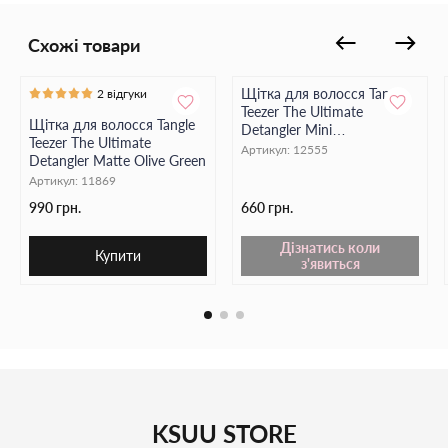
Схожі товари
Щітка для волосся Tangle
2 відгуки
Teezer The Ultimate
Щітка для волосся Tangle
Detangler Mini
Teezer The Ultimate
Transformative Teal
Артикул:
12555
Detangler Matte Olive Green
Артикул:
11869
990 грн.
660 грн.
Дізнатись коли
Купити
з'явиться
KSUU STORE