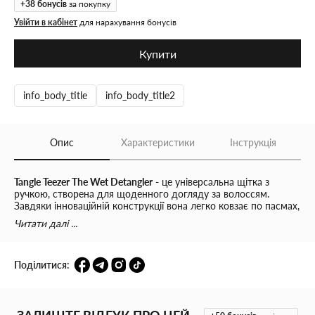
+
38
бонусів
за покупку
Увійти в кабінет
для нарахування бонусів
Купити
info_body_title
info_body_title2
Опис
Характеристики
Інструкція
Tangle Teezer The Wet Detangler
- це універсальна щітка з
ручкою, створена для щоденного догляду за волоссям.
Завдяки інноваційній конструкції вона легко ковзає по пасмах,
делікатно розплутує вузлики та допомагає зменшити
Читати далі ...
ламкість волосся, не травмуючи його структуру.
Щітка оснащена
325 гнучкими подовженими дворівневими
Поділитися:
зубчиками
, які спеціально розроблені для дбайливого
розчісування
вологого волосся
. Вони м’яко розділяють пасма,
не тягнуть волосся та роблять процес розчісування
максимально комфортним.