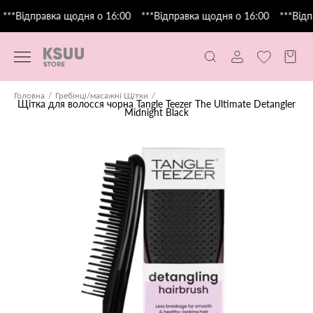
***Відправка щодня о 16:00
***Відправка щодня о 16:00
***Відп
Головна
Гребінці/масажні Щітки
Щітка для волосся чорна Tangle Teezer The Ultimate Detangler
Midnight Black