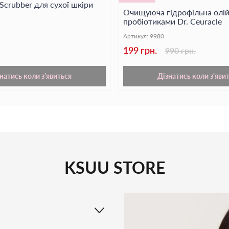
Scrubber для сухої шкіри
обличчю сяйний і св
Очищуюча гідрофільна олій
пробіотиками Dr. Ceuracle
Артикул:
9980
199 грн.
990 грн.
натись коли з'явиться
Дізнатись коли з'яви
KSUU STORE