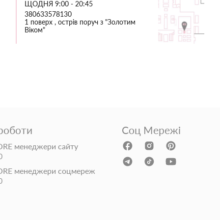
ЩОДНЯ 9:00 - 20:45
380633578130
1 поверх , острів поруч з "Золотим
Віком"
 роботи
Соц Мережі
RE менеджери сайту
0
ORE менеджери соцмереж
0