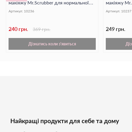
макіяжу Mr.Scrubber для нормальної
макіяжу Mr.
шкіри
Артикул:
10236
Артикул:
10237
240 грн.
249 грн.
369 грн.
Дізнатись коли з'явиться
Діз
Найкращі продукти для себе та дому