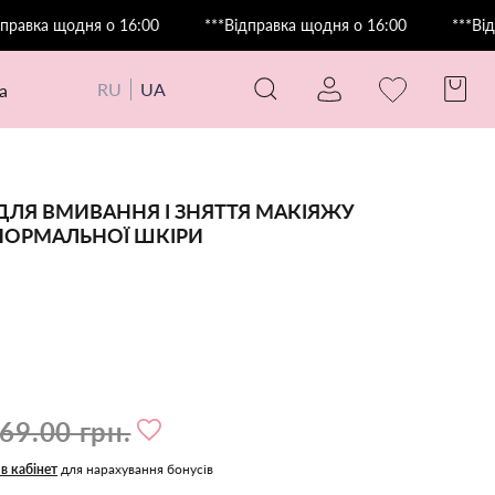
а щодня о 16:00
***Відправка щодня о 16:00
***Відправк
RU
UA
а
 ДЛЯ ВМИВАННЯ І ЗНЯТТЯ МАКІЯЖУ
НОРМАЛЬНОЇ ШКІРИ
69.00 грн.
 в кабінет
для нарахування бонусів