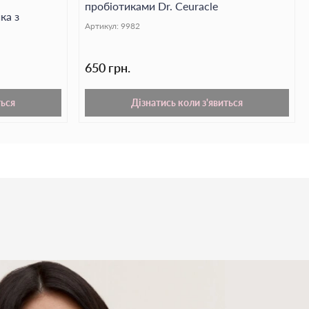
пробіотиками Dr. Ceuracle
іжий вигляд.
ка з
Артикул:
9982
650 грн.
ться
Дізнатись коли з'явиться