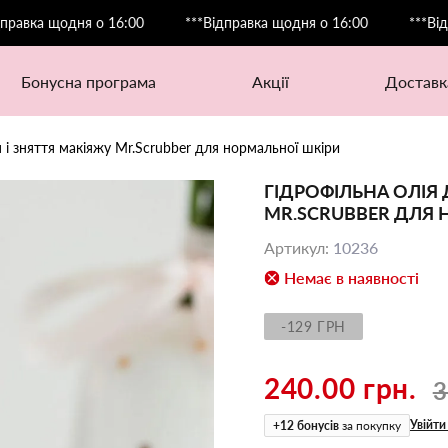
а щодня о 16:00
***Відправка щодня о 16:00
***Відправк
бонусна програма
акції
доставк
 і зняття макіяжу Mr.Scrubber для нормальної шкіри
ГІДРОФІЛЬНА ОЛІЯ
MR.SCRUBBER ДЛЯ 
Артикул
:
10236
Немає в наявності
-129 ГРН
240.00 грн.
3
Увійти
+
12
бонусів
за покупку