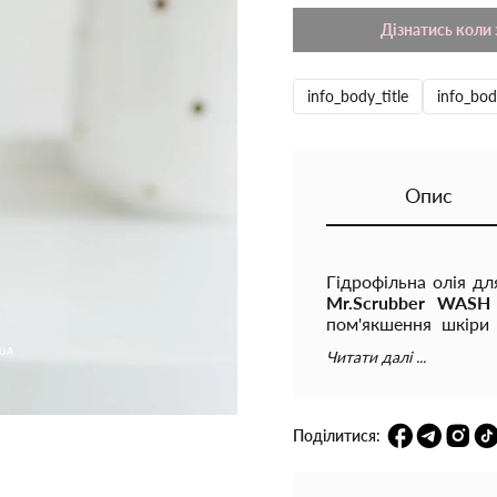
Дізнатись коли 
info_body_title
info_bod
Опис
Гідрофільна олія д
Mr.Scrubber WAS
пом'якшення шкіри 
подразненням, виник
Читати далі ...
залишає після себе п
Олія дбайливо очища
види забруднень, зо
Поділитися:
До формули засобу 
сертифікований Ecoc