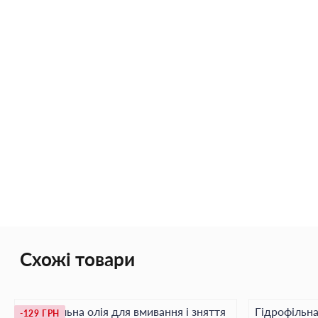
Схожі товари
Гідрофільна олія для вмивання і зняття
Гідрофільна
-129 ГРН