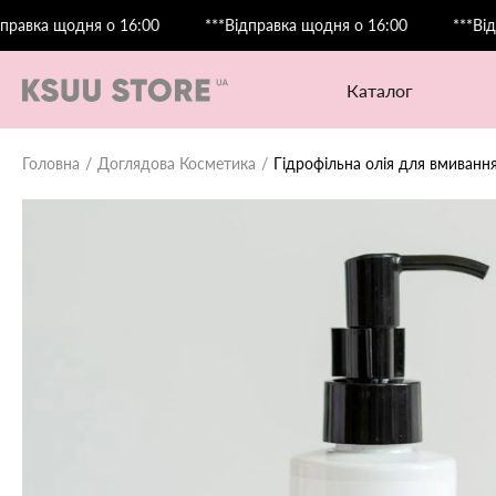
а щодня о 16:00
***Відправка щодня о 16:00
***Відправк
каталог
Головна
Доглядова Косметика
Гідрофільна олія для вмивання