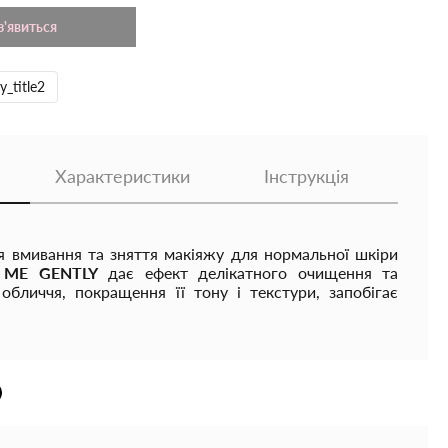
з'явиться
y_title2
Характеристики
Інструкція
ля вмивання та зняття макіяжу для нормальної шкіри
H ME GENTLY
дає ефект делікатного очищення та
обличчя, покращення її тону і текстури, запобігає
ненню відчуття сухості, стягнутості чи дискомфорту,
риємне відчуття чистоти та свіжості.
є без подразнень, розчиняє жирові пробки і всі інші
крема залишки макіяжу і SPF-захисту.
входить інноваційний 100% натуральний емульгатор,
ert, який під час контакту з водою перетворює олію