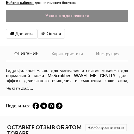
Войти в кабинет
для начисления бонусов
Узнать когда появится
🚚 Доставка
💸 Оплата
ОПИСАНИЕ
Характеристики
Инструкция
Гидрофильное масло для умывания и снятия макияжа для
нормальной кожи
Mr.Scrubber WASH ME GENTLY
дает
эффект деликатного очищения и смягчения кожи лица,
улучшения ее тона и текстуры, предотвращает раздражение,
Читати далі ...
возникновение ощущения сухости, стянутости или
дискомфорта, оставляет после себя приятное ощущение
чистоты и свежести.
Поделиться:
Масло бережно очищает без раздражений, растворяет
жировые пробки и все другие виды загрязнений, в том числе
остатки макияжа и SPF-защиты.
ОСТАВЬТЕ ОТЗЫВ ОБ ЭТОМ
+50
бонусов
за отзыв
ТОВАРЕ
В формулу средства входит инновационный 100%