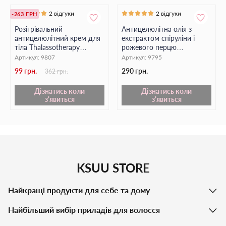
2 відгуки
2 відгуки
-263 ГРН
Вітаміни для підтримки здоров'я шкіри:
Розігрівальний
Антицелюлітна олія з
Вітамін Е (токоферол):
Захищає шкіру від
антицелюлітний крем для
екстрактом спіруліни і
ультрафіолетових променів і сповільнює процеси старіння.
тіла Thalassotherapy
рожевого перцю
HOLLYSKIN, 250 мл
Thalassotherapy, 100 мл
Артикул:
9807
Артикул:
9795
Вітамін F (жирні кислоти):
Відновлює ліпідний шар шкіри,
надає зволожуючу та заспокійливу дію.
99 грн.
290 грн.
362 грн.
IVVI антицелюлітна олія не просто доглядає за шкірою, а
Дізнатись коли
Дізнатись коли
працює на її вдосконалення, роблячи її більш гладенькою,
з'явиться
з'явиться
м'якою та еластичною. Використовуючи цей продукт
регулярно, ви помітите значні поліпшення в зовнішньому
вигляді та стані вашої шкіри.
KSUU STORE
Найкращі продукти для себе та дому
Найбільший вибір приладів для волосся