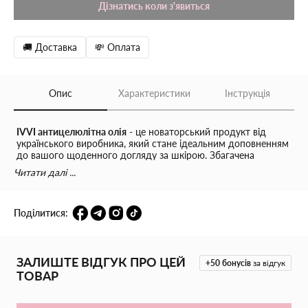
Дізнатись коли з'явиться
🚚 Доставка
💸 Оплата
Опис
Характеристики
Інструкція
IVVI антицелюлітна олія
- це новаторський продукт від
українського виробника, який стане ідеальним доповненням
до вашого щоденного догляду за шкірою. Збагачена
натуральними інгредієнтами, ця олія пропонує комплексний
Читати далі ...
підхід до боротьби з целюлітом і покращення стану шкіри.
Основні компоненти та їхні переваги:
Поділитися:
Персикова олія та олія абрикосових кісточок:
Ці
натуральні олії живлять і зволожують шкіру, покращуючи
її еластичність і сприяючи зменшенню дрібних зморшок.
ЗАЛИШТЕ ВІДГУК ПРО ЦЕЙ
+50
бонусів
за відгук
ТОВАР
Олія жожоба:
Регулює вироблення шкірного сала,
запобігаючи порушенням шкірного бар’єру і підтримуючи
здоров’я шкіри.