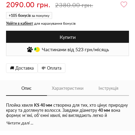
2090.00 грн.
2380.00 грн.
+
105
бонусів
за покупку
Увійти в кабінет
для нарахування бонусів
Купити
Частинами
від 523
грн/місяць
🚚 Доставка
💸 Оплата
Опис
Характеристики
Інструкція
Плойка хвиля
KS 40 мм
створена для тих, хто цінує природну
красу та доглянуте волосся. Завдяки діаметру
40 мм
вона
формує м’які, об’ємні хвилі, які виглядають легко й
натурально. Пристрій рівномірно розподіляє тепло, не
Читати далі ...
пересушує волосся та зберігає його блиск.