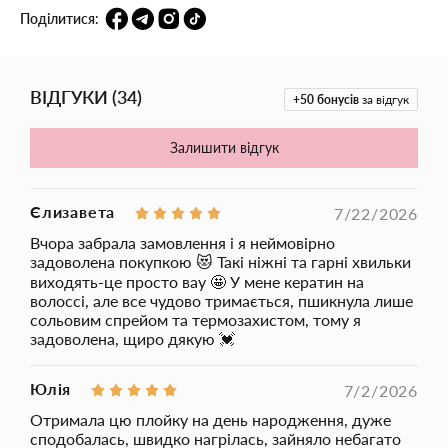
Регульований температурний діапазон
130–230 °C
дозволяє
Поділитися:
обрати оптимальний режим для будь-якого типу волосся -
від тонкого до густого. Ергономічний корпус із термостійкого
матеріалу забезпечує комфорт під час укладки, а стильний
дизайн робить плойку приємним доповненням вашої б’юті-
рутини.
ВІДГУКИ
(
34
)
+50
бонусів
за відгук
Хвиля KS 40 мм
- це поєднання якості, надійності та естетики.
Вона стане незамінним інструментом для створення хвиль,
Залишити відгук
які виглядають природно та тримають форму протягом дня.
Єлизавета
7/22/2026
Вчора забрала замовлення і я неймовірно
задоволена покупкою 😻 Такі ніжні та гарні хвильки
виходять-це просто вау 🤩 У мене кератин на
волоссі, але все чудово тримається, пшикнула лише
сольовим спрейом та термозахистом, тому я
задоволена, щиро дякую 💓
Юлія
7/2/2026
Отримала цю плойку на день народження, дуже
сподобалась, швидко нагрілась, зайняло небагато