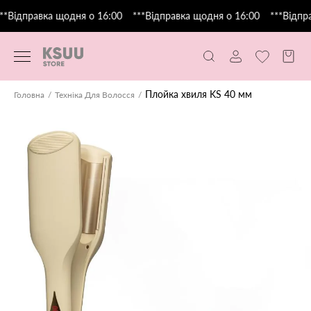
*Відправка щодня о 16:00
***Відправка щодня о 16:00
***Відпра
Плойка хвиля KS 40 мм
Головна
Техніка Для Волосся