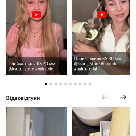
Плойка хвиля KS 40 мм
Плойка хвиля KS 40 мм
@ksuu__store #hairtok
@ksuu__store #hairstyle
#hairtutorial
Відеовідгуки