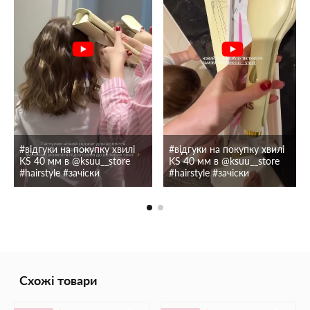
#відгуки на покупку хвилі
#відгуки на покупку хвилі
KS 40 мм в @ksuu__store
KS 40 мм в @ksuu__store
#hairstyle #зачіски
#hairstyle #зачіски
Схожі товари