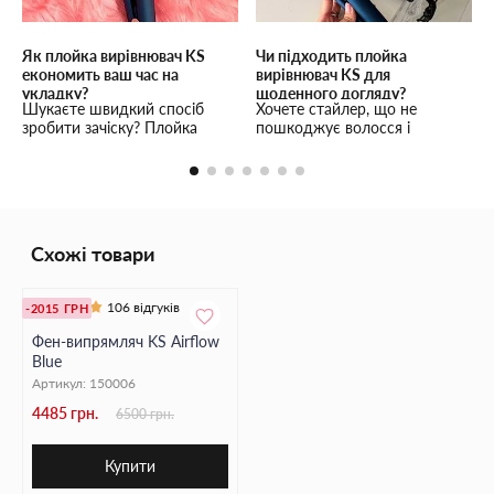
Як плойка вирівнювач KS
Чи підходить плойка
економить ваш час на
вирівнювач KS для
укладку?
щоденного догляду?
Шукаєте швидкий спосіб
Хочете стайлер, що не
зробити зачіску? Плойка
пошкоджує волосся і
вирівнювач KS нагрівається за
виглядає стильно? Плойка
30 секунд, що дозволяє
вирівнювач KS з
виконати укладку швидко і
турмаліновим покриттям та
легко.
компактним дизайном для
безпечної укладки.
Схожі товари
106 відгуків
-2015 ГРН
Фен-випрямляч KS Airflow
Blue
Артикул:
150006
4485 грн.
6500 грн.
Купити