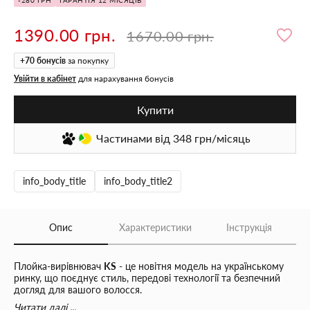
-280 ГРН
ГАРАНТІЯ 12 МІСЯЦІВ
1390.00 грн.
1670.00 грн.
+
70
бонусів
за покупку
Увійти в кабінет
для нарахування бонусів
Купити
Частинами
від 348
грн/місяць
info_body_title
info_body_title2
Опис
Характеристики
Інструкція
Плойка-вирівнювач
KS
- це новітня модель на українському
ринку, що поєднує стиль, передові технології та безпечний
догляд для вашого волосся.
Завдяки високоякісному
керамічному покриттю
, плойка
Читати далі ...