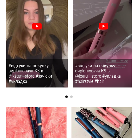
#відгуки на покупку
#відгуки на покупку
вирівнювача KS в
вирівнювача KS в
@ksuu__store #зачіски
@ksuu__store #укладка
#укладка
#hairstyle #hair