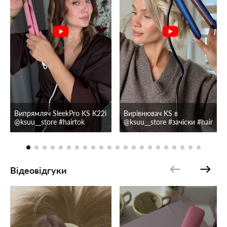
Компактний розмір і зручність використання
Плойка-вирівнювач
KS
- це ідеальний вибір для тих, хто цінує
професійний результат вдома.
Створюйте бездоганну гладкість або легкі хвилі швидко, з
комфортом та турботою про здоров’я вашого волосся.
Випрямляч SleekPro KS K22i
Вирівнювач KS в
@ksuu__store #hairtok
@ksuu__store #зачіски #hair
Відеовідгуки