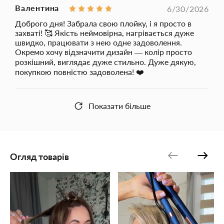
довго.
Валентина
6/30/2026
Плойка
KS
має потужність
40 Вт
, що забезпечує швидкий
Доброго дня! Забрала свою плойку, і я просто в
нагрів - готовність до укладання вже через декілька секунд
захваті! 🥰 Якість неймовірна, нагрівається дуже
після увімкнення.
швидко, працювати з нею одне задоволення.
Окремо хочу відзначити дизайн — колір просто
Нові функції безпеки:
розкішний, виглядає дуже стильно. Дуже дякую,
Функція автоматичного блокування:
покупкою повністю задоволена! ❤️
Автоматичне блокування елементів керування
- кнопки
автоматично блокуються через 3–4 секунди бездіяльності,
запобігаючи випадковим змінам температури під час
Показати більше
використання.
Індикація стану блокування
- на дисплеї з’являється напис
“LOC”
, коли кнопки заблоковані.
Розблокування
- щоб зняти блокування,
двічі натисніть
кнопку ON/OFF
.
Переваги:
Огляд товарів
LED-дисплей для легкого контролю температури
Керамічне покриття для рівномірного нагріву та захисту
волосся
Функція автоматичного блокування для безпечного
використання