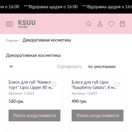
я о 16:00
***Відправка щодня о 16:00
***Відправка щодня о 16:
Декоративная косметика
Главная
Декоративная косметика
Сортировать
по умолчанию
Блеск для губ "Киевский
Блеск для губ Lipss
торт" Lipss Lipper 80 мл
"Raspberry Gelato", 8 мл
Артикул:
11065
Артикул:
12495
520 грн.
490 грн.
Узнать когда появится
Узнать когда появится