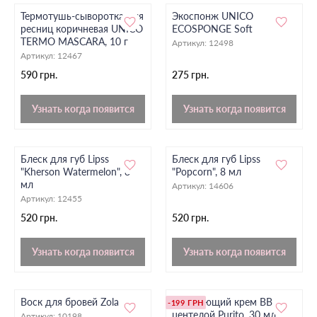
Термотушь-сыворотка для
Экоспонж UNICO
ресниц коричневая UNICO
ECOSPONGE Soft
TERMO MASCARA, 10 г
Артикул:
12498
Артикул:
12467
590 грн.
275 грн.
Узнать когда появится
Узнать когда появится
Блеск для губ Lipss
Блеск для губ Lipss
"Kherson Watermelon", 8
"Popcorn", 8 мл
мл
Артикул:
14606
Артикул:
12455
520 грн.
520 грн.
Узнать когда появится
Узнать когда появится
Воск для бровей Zola
Очищающий крем BB с
-199 ГРН
центелой Purito, 30 мл
Артикул:
10198