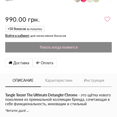
990.00 грн.
+
50
бонусов
за покупку
Войти в кабинет
для начисления бонусов
Узнать когда появится
🚚 Доставка
💸 Оплата
ОПИСАНИЕ
Характеристики
Инструкция
Tangle Teezer The Ultimate Detangler Chrome
- это щётка нового
поколения из премиальной коллекции бренда, сочетающая в
себе функциональность, инновации и стильный
хромированный дизайн. Она создана для ежедневного
Читати далі ...
использования и подходит для всех типов волос.