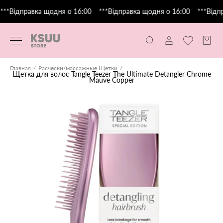
***Відправка щодня о 16:00
***Відправка щодня о 16:00
***Відпр
Главная
Расчески/массажные Щетки
Щетка для волос Tangle Teezer The Ultimate Detangler Chrome
Mauve Copper