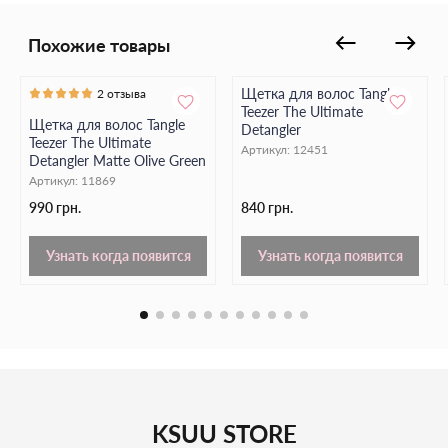
Detangler Mini
волосы становятся более гладкими,
послушными и естественно блестящими каждый день.
Похожие товары
Щетка для волос Tangle
2 отзыва
Teezer The Ultimate
Щетка для волос Tangle
Detangler
Teezer The Ultimate
Артикул:
12451
Detangler Matte Olive Green
Артикул:
11869
990 грн.
840 грн.
Узнать когда появится
Узнать когда появится
KSUU STORE