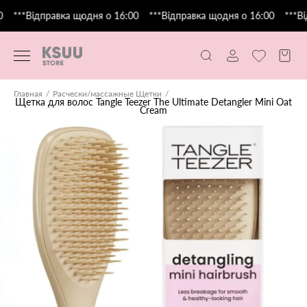
***Відправка щодня о 16:00
***Відправка щодня о 16:00
***Ві
Главная
Расчески/массажные Щетки
Щетка для волос Tangle Teezer The Ultimate Detangler Mini Oat
Cream