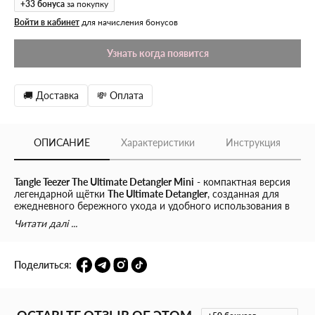
+
33
бонуса
за покупку
Войти в кабинет
для начисления бонусов
Узнать когда появится
🚚 Доставка
💸 Оплата
ОПИСАНИЕ
Характеристики
Инструкция
Tangle Teezer The Ultimate Detangler Mini
- компактная версия
легендарной щётки
The Ultimate Detangler
, созданная для
ежедневного бережного ухода и удобного использования в
любых условиях.
Читати далі ...
Благодаря
запатентованным двухуровневым зубчикам
щётка
быстро и аккуратно распутывает влажные пряди, не
Поделиться:
травмируя волосы и не выдёргивая их. Она идеально
подходит для равномерного распределения масок,
кондиционеров и бальзамов по всей длине.