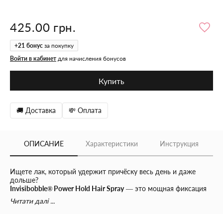
425.00 грн.
+
21
бонус
за покупку
Войти в кабинет
для начисления бонусов
Купить
🚚 Доставка
💸 Оплата
ОПИСАНИЕ
Характеристики
Инструкция
Ищете лак, который удержит причёску весь день и даже
дольше?
Invisibobble® Power Hold Hair Spray
— это мощная фиксация
до
48 часов
, лёгкость без склеивания и забота о волосах
Читати далі ...
благодаря уникальному комплексу
hairlovetech™
.