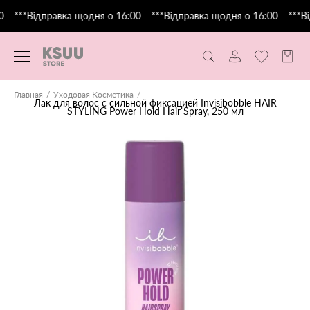
***Відправка щодня о 16:00
***Відправка щодня о 16:00
***Ві
Главная
Уходовая Косметика
Лак для волос с сильной фиксацией Invisibobble HAIR
STYLING Power Hold Hair Spray, 250 мл