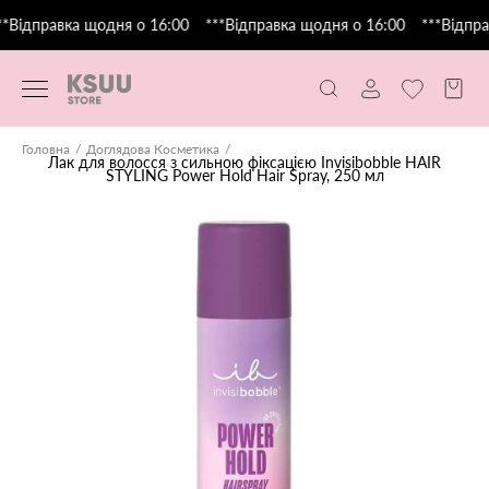
*Відправка щодня о 16:00
***Відправка щодня о 16:00
***Відпра
Головна
Доглядова Косметика
Лак для волосся з сильною фіксацією Invisibobble HAIR
STYLING Power Hold Hair Spray, 250 мл