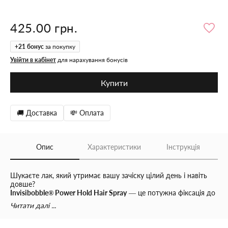
425.00 грн.
+
21
бонус
за покупку
Увійти в кабінет
для нарахування бонусів
Купити
🚚 Доставка
💸 Оплата
Опис
Характеристики
Інструкція
Шукаєте лак, який утримає вашу зачіску цілий день і навіть
довше?
Invisibobble® Power Hold Hair Spray
— це потужна фіксація до
48 годин
, легкість без склеювання та турбота про волосся
Читати далі ...
завдяки унікальному комплексу
hairlovetech™
.