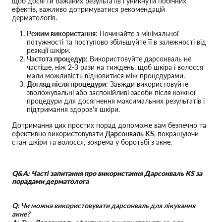
щоб досягти бажаних результатів і уникнути побічних
ефектів, важливо дотримуватися рекомендацій
дерматологів.
Режим використання
: Починайте з мінімальної
потужності та поступово збільшуйте її в залежності від
реакції шкіри.
Частота процедур
: Використовуйте дарсонваль не
частіше, ніж 2-3 рази на тиждень, щоб шкіра і волосся
мали можливість відновитися між процедурами.
Догляд після процедури
: Завжди використовуйте
зволожувальні або заспокійливі засоби після кожної
процедури для досягнення максимальних результатів і
підтримання здоров'я шкіри.
Дотримання цих простих порад допоможе вам безпечно та
ефективно використовувати
Дарсонваль KS
, покращуючи
стан шкіри та волосся, зокрема у боротьбі з акне.
Q&A: Часті запитання про використання Дарсонваль KS за
порадами дерматолога
Q: Чи можна використовувати дарсонваль для лікування
акне?