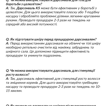
боротьби з целюлітом?
A:
Так,
Дарсонваль KS
може бути ефективним у боротьбі з
целюлітом. Для цього використовуйте плоску або Т-подібну
насадку і обробляйте проблемні ділянки легкими круговими
рухами. Проводьте процедури 2-3 рази на тиждень на
середній або високій потужності.
Q: Як підготувати шкіру перед процедурою дарсонвалем?
A:
Перед використанням дарсонваля на обличчі чи тілі шкіру
необхідно ретельно очистити від макіяжу, забруднень та
шкірного сала. Це допоможе підвищити ефективність
процедури та уникнути подразнень.
Q: Чи можна використовувати дарсонваль для стимуляції
росту волосся?
A:
Так, дарсонваль ефективний для стимуляції росту волосся
та зміцнення коренів. Для цього використовуйте гребінцеву
насадку та проводьте процедури 2-3 рази на тиждень по 10-
15 хвилин.
Q: Як правильно доглядати за шкірою після використання