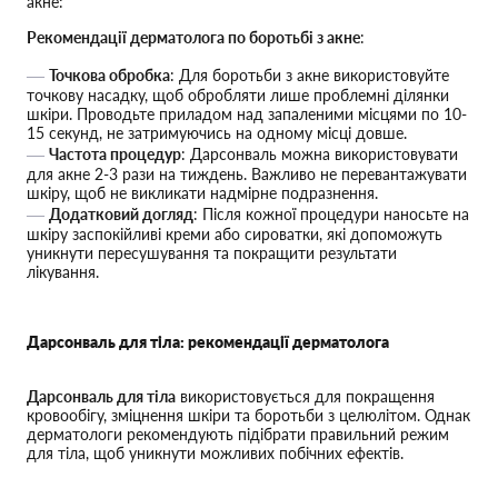
акне:
Рекомендації дерматолога по боротьбі з акне
:
Точкова обробка
: Для боротьби з акне використовуйте
точкову насадку, щоб обробляти лише проблемні ділянки
шкіри. Проводьте приладом над запаленими місцями по 10-
15 секунд, не затримуючись на одному місці довше.
Частота процедур
: Дарсонваль можна використовувати
для акне 2-3 рази на тиждень. Важливо не перевантажувати
шкіру, щоб не викликати надмірне подразнення.
Додатковий догляд
: Після кожної процедури наносьте на
шкіру заспокійливі креми або сироватки, які допоможуть
уникнути пересушування та покращити результати
лікування.
Дарсонваль для тіла: рекомендації дерматолога
Дарсонваль для тіла
використовується для покращення
кровообігу, зміцнення шкіри та боротьби з целюлітом. Однак
дерматологи рекомендують підібрати правильний режим
для тіла, щоб уникнути можливих побічних ефектів.