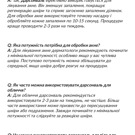
A:
Так,
Дарсонваль
ефективно використовується для
лікування акне. Він зменшує запалення, покращує
регенерацію шкіри та сприяє загоєнню запалених ділянок.
Для обробки акне використовуйте точкову насадку і
обробляйте кожне запалення по 10-15 секунд. Процедури
краще проводити 2-3 рази на тиждень.
Q: Яка потужність потрібна для обробки акне?
A:
Для лікування акне дерматологи рекомендують починати
з мінімальної потужності, особливо якщо у вас чутлива
шкіра. Поступово потужність можна збільшувати до
середньої, якщо шкіра добре реагує на процедури.
Q: Як часто можна використовувати дарсонваль для
обличчя?
A:
Для обличчя дарсонваль рекомендується
використовувати 2-3 рази на тиждень, не частіше. Більш
часте використання може призвести до пересушування
шкіри або подразнення. Завжди починайте з мінімальної
потужності та слідкуйте за реакцією шкіри.
Q: Чи можна використовувати дарсонваль для тіла для