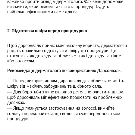
важливо пройти огляд у дерматолога. Фахівець допоможе
визначити, який режим та частота процедур будуть
найбільш ефективними саме для вас.
2. Підготовка шкіри перед процедурою
Щоб дарсонваль приніс максимальну користь, дерматологи
радять правильно підготувати шкіру до процедури. Це
стосується як догляду за обличчям, так і догляду за тілом
або волоссям.
Рекомендації дерматолога по використанню Дарсонваль
:
Перед використанням дарсонваля для обличчя очистіть
шкіру від макіяжу, забруднень та шкірного сала.
Для боротьби з акне важливо ретельно очистити шкіру,
щоб дарсонваль міг ефективно працювати на проблемних
ділянках.
Якщо планується застосування на волоссі, вимийте
голову і переконайтеся, що волосся сухе перед початком
процедури.