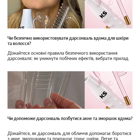
Чи безпечно використовувати дарсонваль вдома для шкіри
та волосся?
Дізнайтеся основні правила безпечного використання
дарсонваля: як уникнути побічних ефектів, вибрати прилад
та отримати максимальний результат.
Чи допоможе дарсонваль позбутися акне та зморшок вдома?
Дізнайтеся, як дарсонваль для обличчя допомагає боротися
з акне, зморшками та покращує тонус шкіри. Легке та