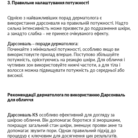
3. Правильне налаштування потужності
Однією з найважливіших порад дерматолога є
використання дарсонваля на правильній потужності. Надто
сильна інтенсивність може призвести до подразнення шкіри,
а занадто слабка – не принесе очікуваного ефекту.
Дарсонваль – поради дерматолога
:
Починайте з мінімальної потужності, особливо якщо ви
використовуєте прилад вперше. Поступово збільшуйте
потужність, орієнтуючись на реакцію шкіри. Для обличчя і
чутливих зон використовуйте нижчі частоти, а для тіла і
волосся можна підвищувати потужність до середньої або
високої.
Рекомендації дерматолога по використанню Дарсонваль
для обличчя
Дарсонваль KS
особливо ефективний для догляду за
шкірою обличчя. Він допомагає боротися зі зморшками,
покращує загальний стан шкіри, зменшує прояви акне та
допомагає звузити пори. Однак правильний підхід до
процедур є ключовим для досягнення цих результатів.