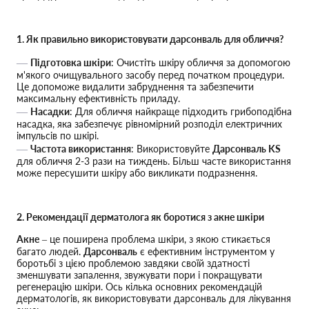
1. Як правильно використовувати дарсонваль для обличчя?
Підготовка шкіри
: Очистіть шкіру обличчя за допомогою
м'якого очищувального засобу перед початком процедури.
Це допоможе видалити забруднення та забезпечити
максимальну ефективність приладу.
Насадки
: Для обличчя найкраще підходить грибоподібна
насадка, яка забезпечує рівномірний розподіл електричних
імпульсів по шкірі.
Частота використання
: Використовуйте
Дарсонваль KS
для обличчя 2-3 рази на тиждень. Більш часте використання
може пересушити шкіру або викликати подразнення.
2. Рекомендації дерматолога як боротися з акне шкіри
Акне
– це поширена проблема шкіри, з якою стикається
багато людей.
Дарсонваль
є ефективним інструментом у
боротьбі з цією проблемою завдяки своїй здатності
зменшувати запалення, звужувати пори і покращувати
регенерацію шкіри. Ось кілька основних рекомендацій
дерматологів, як використовувати дарсонваль для лікування