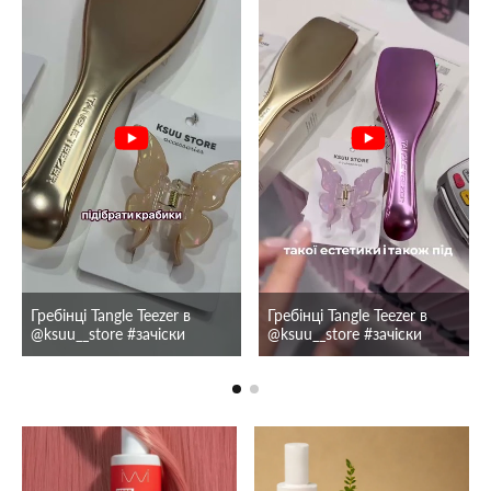
Гребінці Tangle Teezer в
Гребінці Tangle Teezer в
@ksuu__store #зачіски
@ksuu__store #зачіски