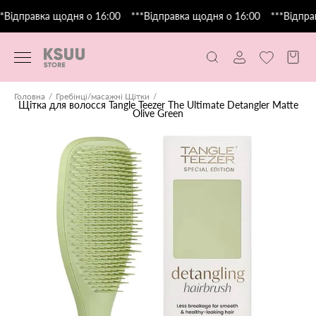
*Відправка щодня о 16:00
***Відправка щодня о 16:00
***Відправ
Головна
Гребінці/масажні Щітки
Щітка для волосся Tangle Teezer The Ultimate Detangler Matte
Olive Green