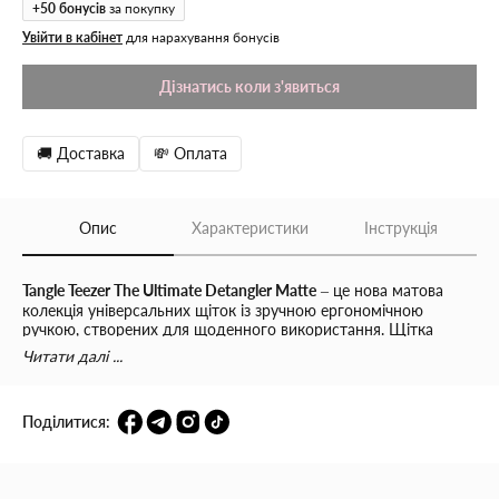
+
50
бонусів
за покупку
Увійти в кабінет
для нарахування бонусів
Дізнатись коли з'явиться
🚚 Доставка
💸 Оплата
Опис
Характеристики
Інструкція
Tangle Teezer The Ultimate Detangler Matte
– це нова матова
колекція універсальних щіток із зручною ергономічною
ручкою, створених для щоденного використання. Щітка
легко ковзає по волоссю, не травмує його та запобігає
Читати далі ...
ламкості, забезпечуючи дбайливий догляд у будь-який час.
Завдяки
325 дворівневим подовженим гнучким зубчикам
The
Поділитися:
Ultimate Detangler без зусиль і болісних ривків розплутує
навіть вологе волосся. Ергономічна ручка робить процес
розчісування комфортним - щіткою зручно користуватися
навіть під час душу.