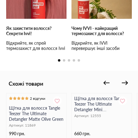
Як захистити волосся?
Чому IVVI - найкращий
Секрети Ivvi!
термозахист для волосся?
Відкрийте, як спрей
Відкрийте, як IVVI
термозахист для волосся Ivvi
перевершує інші засоби
може зберегти вашу зачіску
термозахисту! Забезпечте
від пошкоджень. Ефективний
волоссю максимальний
захист та природній блиск!
захист і догляд з IVVI.
Схожі товари
Щітка для волосся Tangle
2 відгуки
Teezer The Ultimate
Щітка для волосся Tangle
Detangler Mini
Teezer The Ultimate
Transformative Teal
Артикул:
12555
Detangler Matte Olive Green
Артикул:
11869
990 грн.
660 грн.