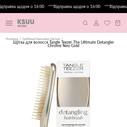
ідправка щодня о 16:00
***Відправка щодня о 16:00
***Відправка
Головна
Гребінці/масажні Щітки
Щітка для волосся Tangle Teezer The Ultimate Detangler
Chrome Neo Gold