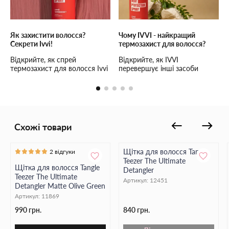
Tangle Teezer The Ultimate Detangler Chrome - це ваш стильний
помічник у турботі про красу волосся. Легкість, ефективність і
комфорт - у кожному розчісуванні.
Як захистити волосся?
Чому IVVI - найкращий
Секрети Ivvi!
термозахист для волосся?
Відкрийте, як спрей
Відкрийте, як IVVI
термозахист для волосся Ivvi
перевершує інші засоби
може зберегти вашу зачіску
термозахисту! Забезпечте
від пошкоджень. Ефективний
волоссю максимальний
захист та природній блиск!
захист і догляд з IVVI.
Схожі товари
Щітка для волосся Tangle
2 відгуки
Teezer The Ultimate
Щітка для волосся Tangle
Detangler
Teezer The Ultimate
Артикул:
12451
Detangler Matte Olive Green
Артикул:
11869
990 грн.
840 грн.