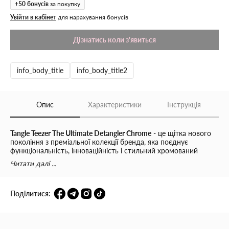
+
50
бонусів
за покупку
Увійти в кабінет
для нарахування бонусів
Дізнатись коли з'явиться
info_body_title
info_body_title2
Опис
Характеристики
Інструкція
Tangle Teezer The Ultimate Detangler Chrome
- це щітка нового
покоління з преміальної колекції бренда, яка поєднує
функціональність, інноваційність і стильний хромований
дизайн. Вона створена для щоденного використання та
Читати далі ...
підходить для всіх типів волосся.
Щітка оснащена
325 дворівневими подовженими гнучкими
Поділитися:
зубчиками
, які легко ковзають по волоссю, розплутуючи його
без болю та пошкоджень. Завдяки
ергономічній ручці
аксесуар зручно тримати в руці навіть під час душу - це
особливо актуально для розчісування вологого волосся або