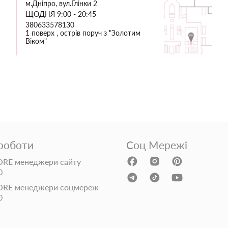
м.Дніпро, вул.Глінки 2
ЩОДНЯ 9:00 - 20:45
380633578130
1 поверх , острів поруч з "Золотим
Віком"
 роботи
Соц Мережі
RE менеджери сайту
0
ORE менеджери соцмереж
0