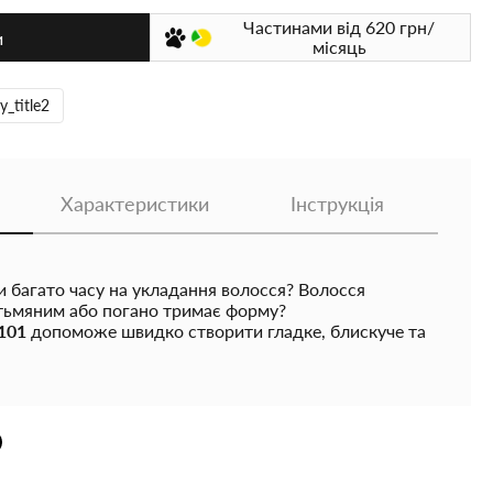
Частинами
від 620
грн/
и
місяць
y_title2
Характеристики
Інструкція
 багато часу на укладання волосся? Волосся
 тьмяним або погано тримає форму?
101
допоможе швидко створити гладке, блискуче та
я прямо вдома.
термощітка поєднує функції
брашингу та стайлера
,
ладати волосся без пересушування та перегріву.
огріває пасма, розгладжує кутикулу волосся та
, роблячи волосся більш слухняним і блискучим.