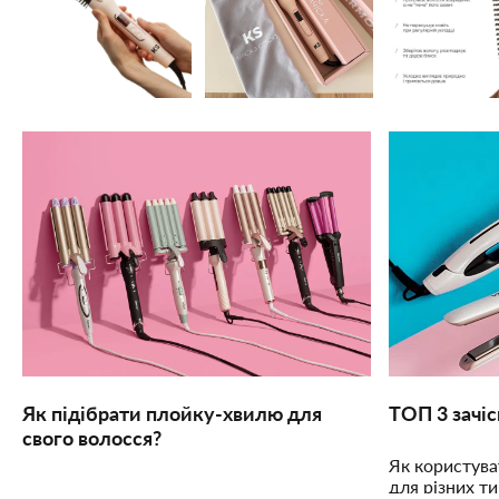
Як підібрати плойку-хвилю для
ТОП 3 зачі
свого волосся?
Як користув
для різних ти