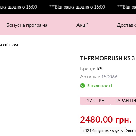
ня о 16:00
***Відправка щодня о 16:00
***Відправка щод
бонусна програма
акції
доставк
м світлом
THERMOBRUSH KS З
Бренд
:
KS
Артикул
:
150066
В наявності
-275 ГРН
ГАРАНТІЯ
2480.00 грн.
Увійт
+
124
бонуси
за покупку