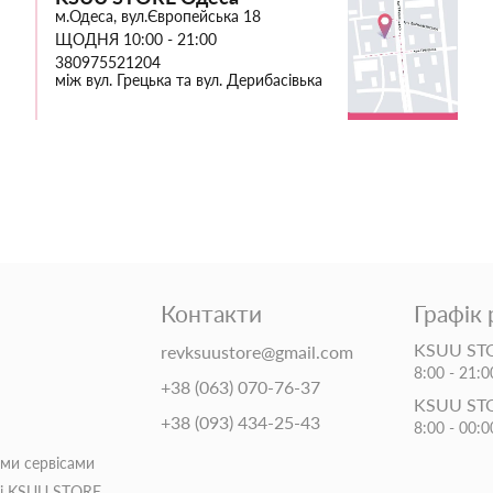
м.Одеса, вул.Європейська 18
ЩОДНЯ 10:00 - 21:00
380975521204
між вул. Грецька та вул. Дерибасівька
Контакти
Графік
KSUU STO
revksuustore@gmail.com
8:00 - 21:0
+38 (063) 070-76-37
KSUU ST
+38 (093) 434-25-43
8:00 - 00:0
іми сервісами
ті KSUU STORE