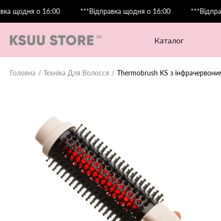
ня о 16:00
***Відправка щодня о 16:00
***Відправка щод
каталог
Головна
Техніка Для Волосся
Thermobrush KS з інфрачервони