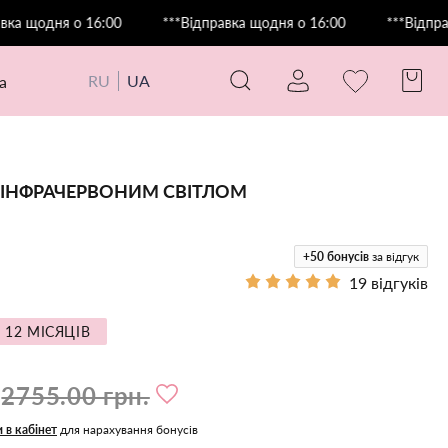
ня о 16:00
***Відправка щодня о 16:00
***Відправка щод
RU
UA
а
 ІНФРАЧЕРВОНИМ СВІТЛОМ
+50
бонусів
за відгук
19 відгуків
 12 МІСЯЦІВ
2755.00 грн.
и в кабінет
для нарахування бонусів