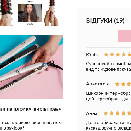
Завдяки поєднанню
виглядає природно, 
Чому варто обр
ВІДГУКИ
(
19
)
- Інфрачервона техн
Інфрачервоне тепло 
зберігати природну в
укладання.
- Іонна технологія 
Юлія
Мільйони негативних
Суперовий термобраш
кутикулу волосся та
вид та чудове пакува
- Швидке укладання 
Термощітка поєднує 
Анастасія
зачіску можна значн
Шикарний термобраш,
цей термобраш, дуж
- Дбайливий вплив н
Рівномірний нагрів 
ски на плойку-вирівнювач
ТОП-3 правил правильно
його здоровий вигля
Анна
волосся
- Комфортне викори
атись плойкою-вирівнювачем
Секрети стійкої зачсіки на п
Довго обирала та шу
Продумана форма щіт
пів зачісок?
каскад зручно вклад