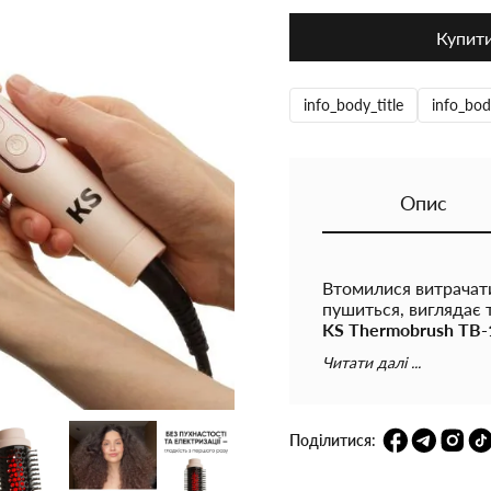
Купит
info_body_title
info_bod
Опис
Втомилися витрачати
пушиться, виглядає
KS Thermobrush TB-
доглянуте укладанн
Читати далі ...
Інфрачервона іонна 
дозволяючи легко ук
Щітка рівномірно пр
Поділитися:
зменшує пухнастість